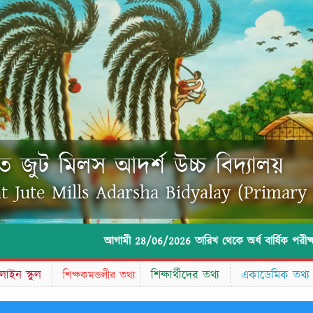
ত জুট মিলস আদর্শ উচ্চ বিদ্যালয়
t Jute Mills Adarsha Bidyalay (Primar
আগামী 28/06/2026 তারিখ থেকে অর্ধ বার্ষিক পরীক্ষা আগামী 
াইন স্কুল
শিক্ষার্থীদের তথ্য
একাডেমিক তথ্য
শিক্ষকমন্ডলীর তথ্য